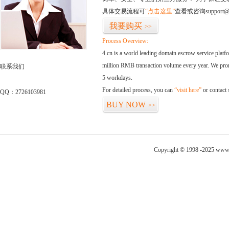
具体交易流程可
“点击这里”
查看或咨询support@
我要购买
>>
Process Overview:
4.cn is a world leading domain escrow service plat
million RMB transaction volume every year. We promi
联系我们
5 workdays.
For detailed process, you can
“visit here”
or contact
QQ：2726103981
BUY NOW
>>
Copyright © 1998 -2025 www.h